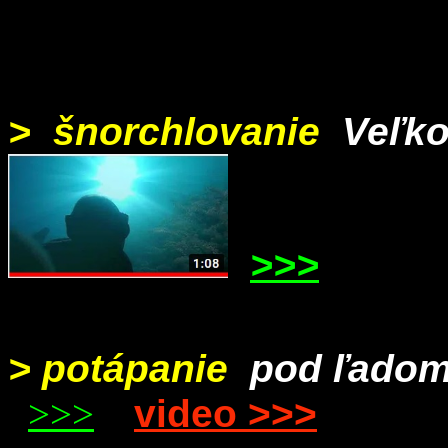
> šnorchlovanie
Veľko
>>>
> potápanie
pod ľado
>>>
video >>>