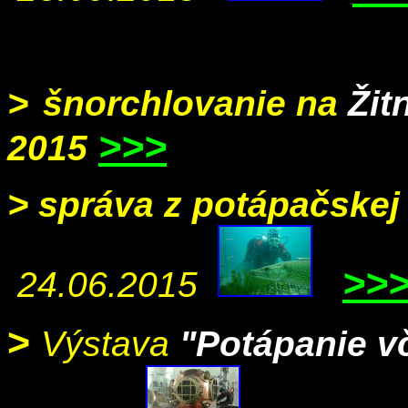
>
šnorchlovanie na
Žit
>>>
2015
>
správa z potápačskej
>>
24.06.2015
>
Výstava
"Potápanie vč