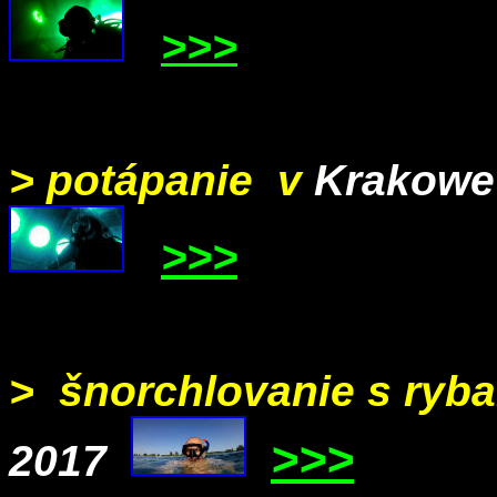
>>>
> potápanie v
Krakowe
>>>
> šnorchlovanie s ryb
>>>
2017