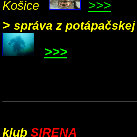
>>>
Košice
>
správa z potápačskej
>>>
klub
SIRENA